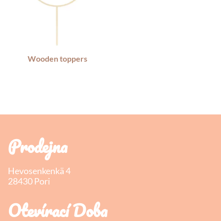
Wooden toppers
Prodejna
Hevosenkenkä 4
28430 Pori
Otevírací Doba